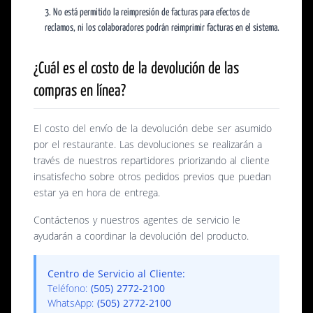
No está permitido la reimpresión de facturas para efectos de
reclamos, ni los colaboradores podrán reimprimir facturas en el sistema.
¿Cuál es el costo de la devolución de las
compras en línea?
El costo del envío de la devolución debe ser asumido
por el restaurante. Las devoluciones se realizarán a
través de nuestros repartidores priorizando al cliente
insatisfecho sobre otros pedidos previos que puedan
estar ya en hora de entrega.
Contáctenos y nuestros agentes de servicio le
ayudarán a coordinar la devolución del producto.
Centro de Servicio al Cliente:
Teléfono:
(505) 2772-2100
WhatsApp:
(505) 2772-2100