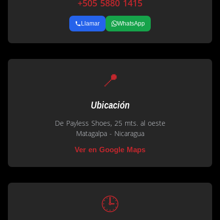
+505 5880 1415
Llamar
WhatsApp
📍
Ubicación
De Payless Shoes, 25 mts. al oeste
Matagalpa - Nicaragua
Ver en Google Maps
🕒