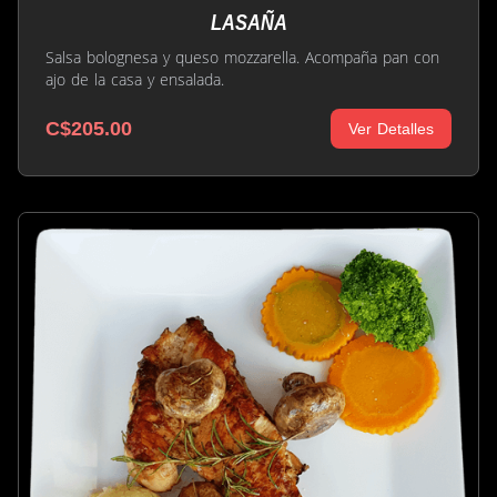
LASAÑA
Salsa bolognesa y queso mozzarella. Acompaña pan con
ajo de la casa y ensalada.
C$205.00
Ver Detalles