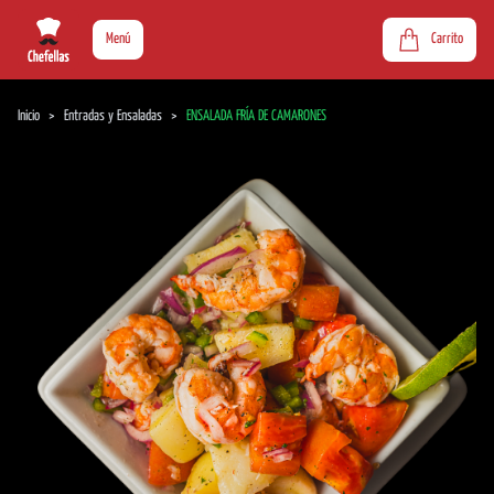
Menú
Carrito
Inicio
>
Entradas y Ensaladas
>
ENSALADA FRÍA DE CAMARONES