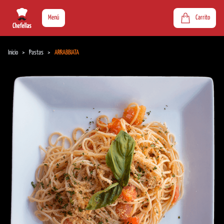
Menú
Carrito
Inicio
>
Pastas
>
ARRABBIATA