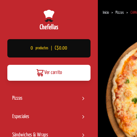
Inicio
>
Pizzas
>
CAM
0
C$0.00
productos
|
Ver carrito
Pizzas
Especiales
Sándwiches & Wraps