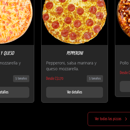
Y QUESO
PEPPERONI
ozzarella y
Pepperoni, salsa marinara y
Pollo
queso mozzarella.
Desde 
Desde C$170
5 tamaños
5 tamaños
etalles
Ver detalles
Ver todas las pizzas