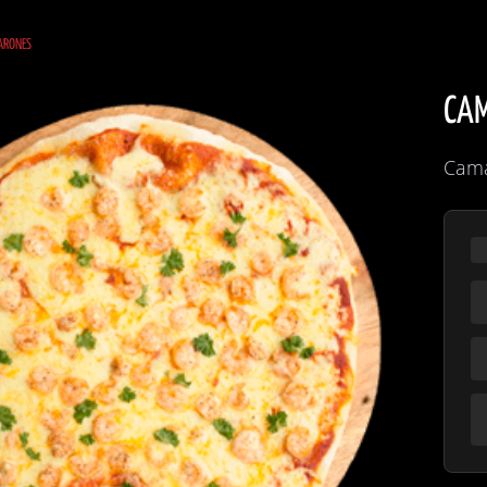
ARONES
CA
Cama