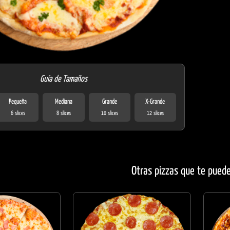
Guía de Tamaños
Pequeña
Mediana
Grande
X-Grande
6 slices
8 slices
10 slices
12 slices
Otras pizzas que te pued