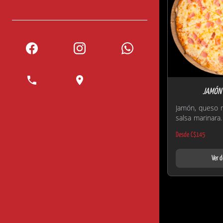
JAMÓN 
Jamón, queso m
salsa marinara.
Desde C$145
Ver d